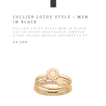
COLLIER LOTUS STYLE – MEN
IN BLACK
COLLIER LOTUS STYLE MEN IN BLACK
EST EN ACIER INOXYDABLE COMPOSÉ
D’UNE CHAINE MAILLE GOURMETTE ET
D’UN PENDENTIF PLAQUE EN ACIER ET
29,00€
ACIER NOIR AVEC DES RELIEFS AU
CENTRE.