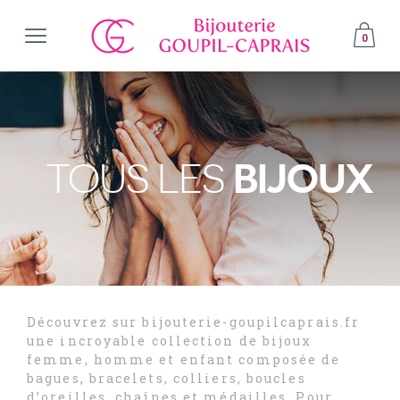
0
BIJOUX
TOUS LES
Découvrez sur bijouterie-goupilcaprais.fr
une incroyable collection de bijoux
femme, homme et enfant composée de
bagues, bracelets, colliers, boucles
d’oreilles, chaînes et médailles. Pour