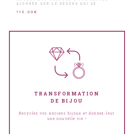
AJOURÉE SUR LE DESSUS QUI SE
POSITIONNE FACILEMENT SUR LE DOIGT
115,00€
ET QUI S’INSPIRE DE LA VILLE DE
GRENADE.
TRANSFORMATION
DE BIJOU
Recyclez vos anciens bijoux et donnez-leur
une nouvelle vie !