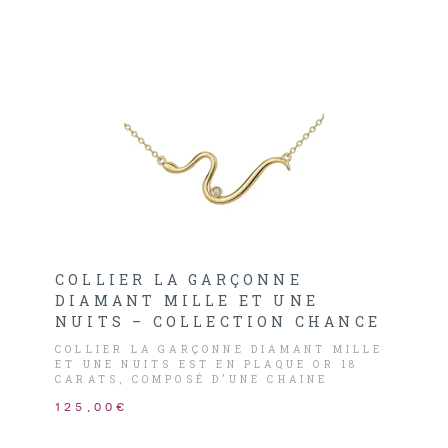
COLLIER LA GARÇONNE
DIAMANT MILLE ET UNE
NUITS – COLLECTION CHANCE
COLLIER LA GARÇONNE DIAMANT MILLE
ET UNE NUITS EST EN PLAQUE OR 18
CARATS, COMPOSÉ D’UNE CHAINE
MAILLE FORÇAT AVEC UNE SERPENT
125,00€
DÉVOILÉ DANS SA LONGUEUR ET ORNÉ
D’UN DIAMANT HSI 0,015CARATS.