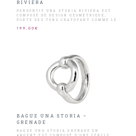
RIVIERA
PENDENTIF UNA STORIA RIVIERA EST
COMPOSÉ DE DESIGN GÉOMÉTRIQUE,
PORTE DES TONS CHATOYANT COMME LE
BLEU TURQUOISE, LE VERT, LE BRUN,
199,00€
LE JAUNE, LE ROUGE ET L’ORANGE
AGRUMES.
BAGUE UNA STORIA –
GRENADE
BAGUE UNA STORIA GRENADE EN
ARGENT EST COMPOSÉ D’UNE CERCLE