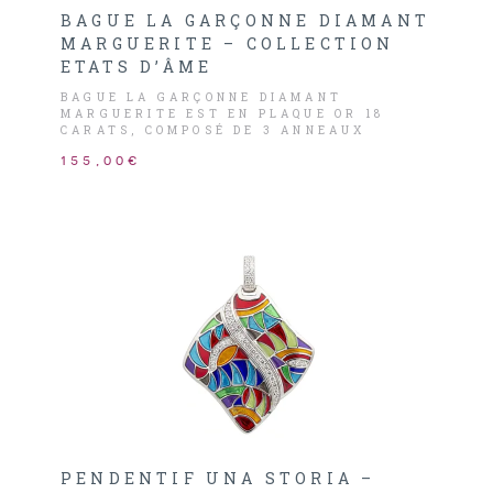
BAGUE LA GARÇONNE DIAMANT
MARGUERITE – COLLECTION
ETATS D’ÂME
BAGUE LA GARÇONNE DIAMANT
MARGUERITE EST EN PLAQUE OR 18
CARATS, COMPOSÉ DE 3 ANNEAUX
DISTINCT, DONT UN PERLÉE, 2ÈME ORNÉ
155,00€
D’UN DIAMANT HSI 0,015CARATS ET LE
DERNIER AVEC UNE MARGUERITE.
PENDENTIF UNA STORIA –