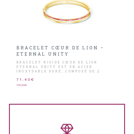
BRACELET CŒUR DE LION –
ETERNAL UNITY
BRACELET RIGIDE CŒUR DE LION
ETERNAL UNITY EST EN ACIER
INOXYDABLE DORÉ, COMPOSÉ DE 2
RUBANS DONT UN LISSE ET POLI ET
71,40€
L’AUTRE, ORNÉ DE CRISTAUX DE
ZIRCONIUM DE COULEURS DIFFÉRENTES.
119,00€