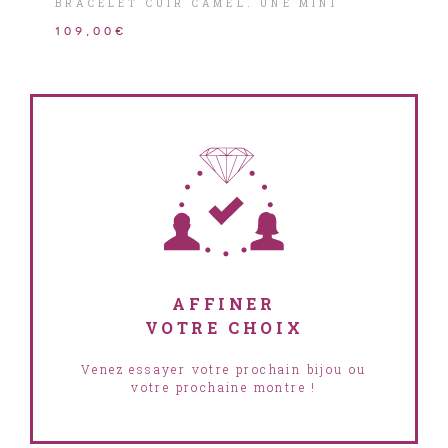
BRACELET CUIR CAMEL. UNE MINI
MONTRE QUARTZ VINTAGE ET
109,00€
FÉMININE.
AFFINER
VOTRE CHOIX
Venez essayer votre prochain bijou ou
votre prochaine montre !