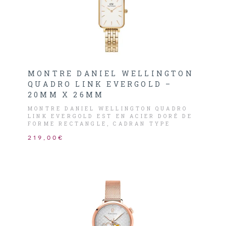
MONTRE DANIEL WELLINGTON
QUADRO LINK EVERGOLD –
20MM X 26MM
MONTRE DANIEL WELLINGTON QUADRO
LINK EVERGOLD EST EN ACIER DORÉ DE
FORME RECTANGLE, CADRAN TYPE
COQUILLE D’OEUF BLANC AVEC LES
219,00€
AIGUILLES ET INDEX DORÉ.