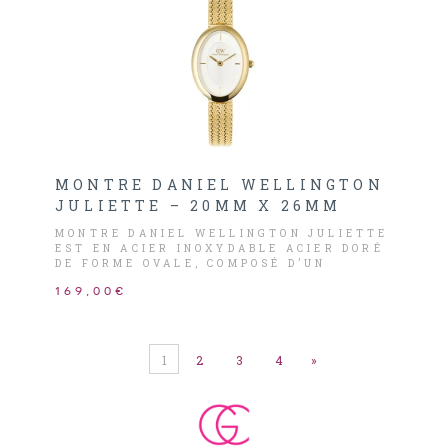
MONTRE DANIEL WELLINGTON
JULIETTE – 20MM X 26MM
MONTRE DANIEL WELLINGTON JULIETTE
EST EN ACIER INOXYDABLE ACIER DORÉ
DE FORME OVALE, COMPOSÉ D’UN
CADRAN BLANC AVEC INDEX (12H-3H-
169,00€
6H-9H) ET LES AIGUILLES DORÉS.
1
2
3
4
»