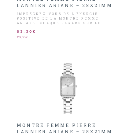
LANNIER ARIANE – 28X21MM
IMPRÉGNEZ-VOUS DE L’ÉNERGIE
POSITIVE DE LA MONTRE FEMME
ARIANE. CHAQUE REGARD SUR LE
CADRAN VERT DE CETTE MONTRE
83,30€
S’INTÈGRE SUBTILEMENT À SON DESIGN
ÉLÉGANT, ÉVOQUANT LA FRAÎCHEUR
119,00€
D’UNE NATURE FLORISSANTE.
MONTRE FEMME PIERRE
LANNIER ARIANE – 28X21MM