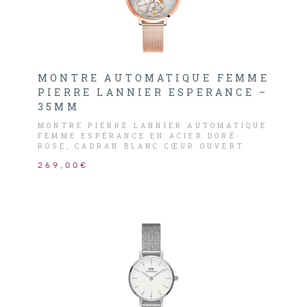
MONTRE AUTOMATIQUE FEMME
PIERRE LANNIER ESPERANCE –
35MM
MONTRE PIERRE LANNIER AUTOMATIQUE
FEMME ESPÉRANCE EN ACIER DORÉ-
ROSE, CADRAN BLANC CŒUR OUVERT
ORNÉ DE MOTIFS DE TRÈFLES, LES
269,00€
INDEX ET AIGUILLES DORÉ-ROSE.