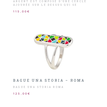
ARGENT EST COMPOSÉ D’UNE CERCLE
AJOURÉE SUR LE DESSUS QUI SE
POSITIONNE FACILEMENT SUR LE DOIGT
115,00€
ET QUI S’INSPIRE DE LA VILLE DE
GRENADE.
BAGUE UNA STORIA – ROMA
BAGUE UNA STORIA ROMA
125,00€