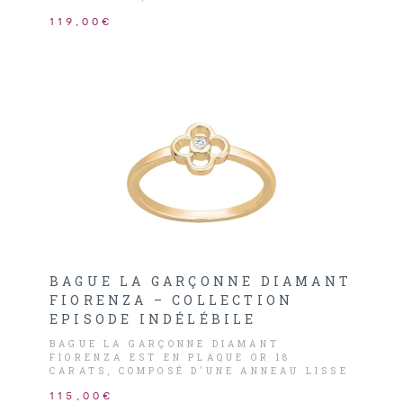
DONT L’ENTOURAGE EST PERLÉE ET
119,00€
ORNÉ D’UN DIAMANT HSI 0,015CARATS
EN SON CENTRE.
BAGUE LA GARÇONNE DIAMANT
FIORENZA – COLLECTION
EPISODE INDÉLÉBILE
BAGUE LA GARÇONNE DIAMANT
FIORENZA EST EN PLAQUE OR 18
CARATS, COMPOSÉ D’UNE ANNEAU LISSE
AVEC EN SON CENTRE UNE FLEUR ORNÉ
115,00€
D’UN DIAMANT HSI 0,015CARATS.