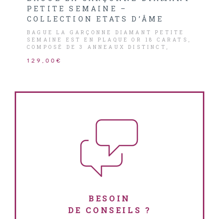
PETITE SEMAINE –
COLLECTION ETATS D’ÂME
BAGUE LA GARÇONNE DIAMANT PETITE
SEMAINE EST EN PLAQUE OR 18 CARATS,
COMPOSÉ DE 3 ANNEAUX DISTINCT,
DONT 2 ANNEAUX PERLÉES ET LA 3ÈME
129,00€
LISSE ORNÉ D’UN PETIT DIAMANT HSI
0,015CARATS.
BESOIN
DE CONSEILS ?