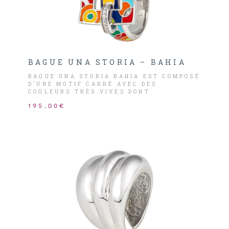
BAGUE UNA STORIA – BAHIA
BAGUE UNA STORIA BAHIA EST COMPOSÉ
D’UNE MOTIF CARRÉ AVEC DES
COULEURS TRÈS VIVES DONT
L’INSPIRATION VIENT DE LA VILLE DE
195,00€
BAHIA QUI SE SITUE AU SALAVADOR.