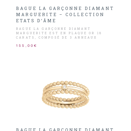
BAGUE LA GARÇONNE DIAMANT
MARGUERITE – COLLECTION
ETATS D’ÂME
BAGUE LA GARÇONNE DIAMANT
MARGUERITE EST EN PLAQUE OR 18
CARATS, COMPOSÉ DE 3 ANNEAUX
DISTINCT, DONT UN PERLÉE, 2ÈME ORNÉ
155,00€
D’UN DIAMANT HSI 0,015CARATS ET LE
DERNIER AVEC UNE MARGUERITE.
BAGUE LA GARÇONNE DIAMANT