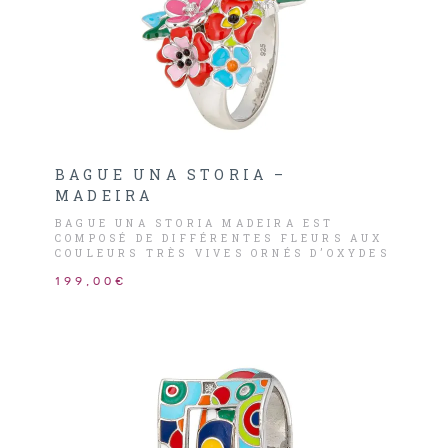
BAGUE UNA STORIA –
MADEIRA
BAGUE UNA STORIA MADEIRA EST
COMPOSÉ DE DIFFÉRENTES FLEURS AUX
COULEURS TRÈS VIVES ORNÉS D’OXYDES
DE ZIRCONIUM QUI RAPPELLE L’ARRIVÉE
199,00€
DE L’ÉTÉ ET QUI DONNERA UNE TOUCHE
DE COULEUR ET DE FRAICHEUR À VOTRE
TENUE.