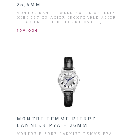
25,5MM
MONTRE DANIEL WELLINGTON OPHELIA
MINI EST EN ACIER INOXYDABLE ACIER
ET ACIER DORÉ DE FORME OVALE,
COMPOSÉ D’UN CADRAN BLANC AVEC
199,00€
INDEX CHIFFRES ROMAINS (12H-3H-6H-
9H) ET LES AIGUILLES DORÉS.
MONTRE FEMME PIERRE
LANNIER PYA – 26MM
MONTRE PIERRE LANNIER FEMME PYA