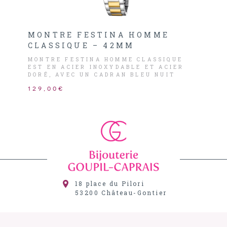
MONTRE FESTINA HOMME
CLASSIQUE – 42MM
MONTRE FESTINA HOMME CLASSIQUE
EST EN ACIER INOXYDABLE ET ACIER
DORÉ, AVEC UN CADRAN BLEU NUIT
AINSI QUE DES AIGUILLES ET INDEX
129,00€
DORÉS MAIS ÉGALEMENT LE DATEUR À
3H.
18 place du Pilori
53200
Château-Gontier