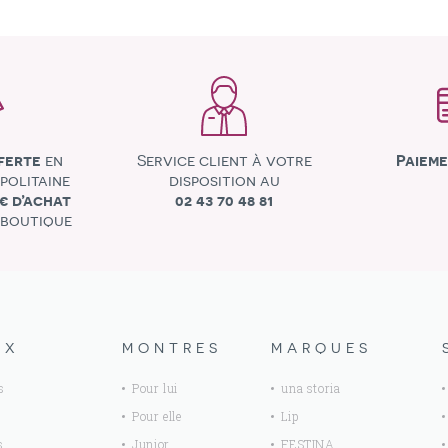
ferte
en
Service client à votre
Paieme
politaine
disposition au
0€ d’achat
02 43 70 48 81
 boutique
UX
MONTRES
MARQUES
s
Pour lui
una storia
Pour elle
Lip
s
Junior
FESTINA