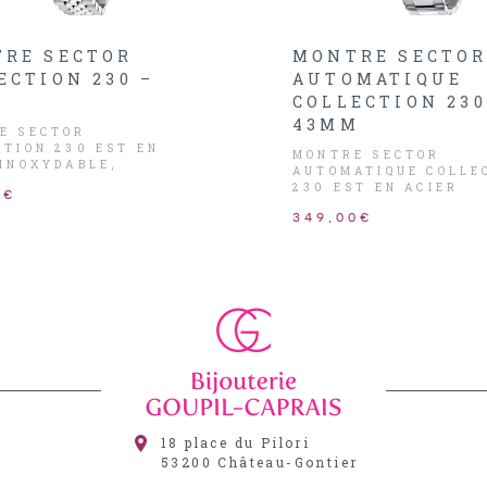
RE SECTOR
MONTRE SECTO
ECTION 230 –
AUTOMATIQUE
M
COLLECTION 230
43MM
E SECTOR
CTION 230 EST EN
MONTRE SECTOR
 INOXYDABLE,
AUTOMATIQUE COLLE
N NOIR AVEC DATEUR
230 EST EN ACIER
0€
NETTE NOIR ET
INOXYDABLE, CADRA
, AIGUILLES ET
349,00€
ORANGE AVEC DATEU
 ARGENTÉS.
LUNETTE NOIRE, AIG
ET INDEX ARGENTÉS.
18 place du Pilori
53200
Château-Gontier