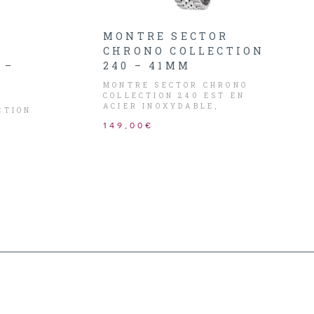
R
MONTRE SECTOR
CHRONO COLLECTION
 –
240 – 41MM
MONTRE SECTOR CHRONO
COLLECTION 240 EST EN
ACIER INOXYDABLE,
CTION
CADRAN NOIR AVEC
149,00€
CHRONOMÈTRE ET DATEUR,
N
AIGUILLES ET INDEX
R,
ARGENTÉS.
UILLES