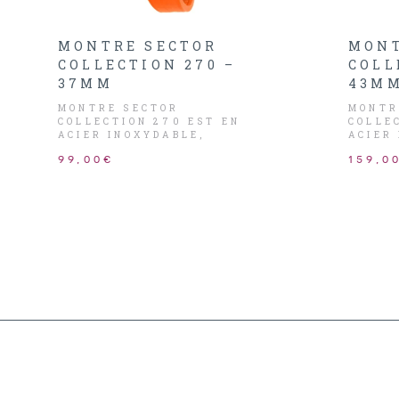
MONTRE SECTOR
MONT
COLLECTION 270 –
COLL
37MM
43M
MONTRE SECTOR
MONTR
COLLECTION 270 EST EN
COLLE
ACIER INOXYDABLE,
ACIER
CADRAN NOIR AVEC
CADRA
99,00€
159,0
CHIFFRES ET DATEUR,
ET LU
AIGUILLES ARGENTÉS.
VERTE
INDEX